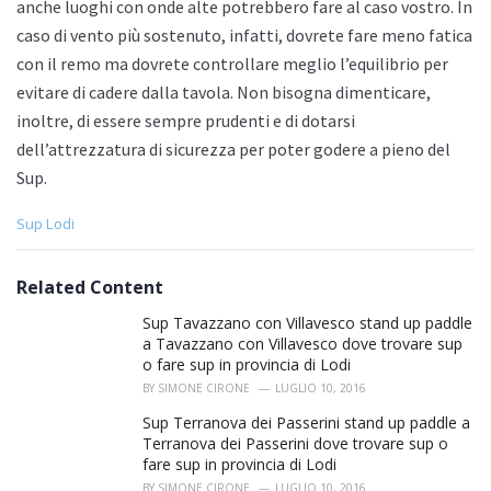
anche luoghi con onde alte potrebbero fare al caso vostro. In
caso di vento più sostenuto, infatti, dovrete fare meno fatica
con il remo ma dovrete controllare meglio l’equilibrio per
evitare di cadere dalla tavola. Non bisogna dimenticare,
inoltre, di essere sempre prudenti e di dotarsi
dell’attrezzatura di sicurezza per poter godere a pieno del
Sup.
C
Sup Lodi
a
t
e
Related Content
g
o
Sup Tavazzano con Villavesco stand up paddle
r
a Tavazzano con Villavesco dove trovare sup
i
o fare sup in provincia di Lodi
e
BY
SIMONE CIRONE
LUGLIO 10, 2016
s
:
Sup Terranova dei Passerini stand up paddle a
Terranova dei Passerini dove trovare sup o
fare sup in provincia di Lodi
BY
SIMONE CIRONE
LUGLIO 10, 2016