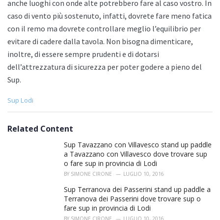
anche luoghi con onde alte potrebbero fare al caso vostro. In
caso di vento più sostenuto, infatti, dovrete fare meno fatica
con il remo ma dovrete controllare meglio l’equilibrio per
evitare di cadere dalla tavola. Non bisogna dimenticare,
inoltre, di essere sempre prudenti e di dotarsi
dell’attrezzatura di sicurezza per poter godere a pieno del
Sup.
C
Sup Lodi
a
t
e
Related Content
g
o
Sup Tavazzano con Villavesco stand up paddle
r
a Tavazzano con Villavesco dove trovare sup
i
o fare sup in provincia di Lodi
e
BY
SIMONE CIRONE
LUGLIO 10, 2016
s
:
Sup Terranova dei Passerini stand up paddle a
Terranova dei Passerini dove trovare sup o
fare sup in provincia di Lodi
BY
SIMONE CIRONE
LUGLIO 10, 2016