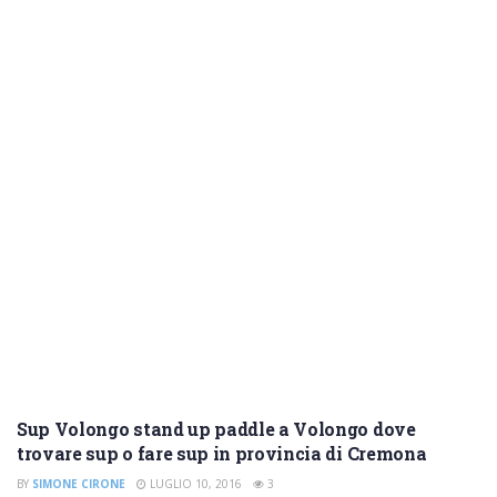
Sup Volongo stand up paddle a Volongo dove
SUP CREMONA
trovare sup o fare sup in provincia di Cremona
BY
SIMONE CIRONE
LUGLIO 10, 2016
3