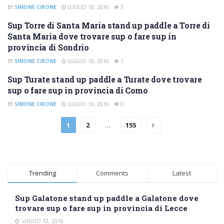
BY
SIMONE CIRONE
LUGLIO 10, 2016
3
Sup Torre di Santa Maria stand up paddle a Torre di
SUP SONDRIO
Santa Maria dove trovare sup o fare sup in
provincia di Sondrio
BY
SIMONE CIRONE
LUGLIO 10, 2016
1
Sup Turate stand up paddle a Turate dove trovare
SUP COMO
sup o fare sup in provincia di Como
BY
SIMONE CIRONE
LUGLIO 10, 2016
0
1
2
…
155
Trending
Comments
Latest
Sup Galatone stand up paddle a Galatone dove
trovare sup o fare sup in provincia di Lecce
LUGLIO 10, 2016