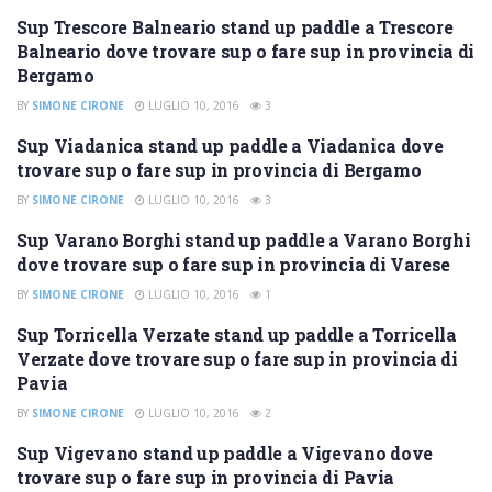
Sup Trescore Balneario stand up paddle a Trescore
SUP BERGAMO
Balneario dove trovare sup o fare sup in provincia di
Bergamo
BY
SIMONE CIRONE
LUGLIO 10, 2016
3
Sup Viadanica stand up paddle a Viadanica dove
SUP BERGAMO
trovare sup o fare sup in provincia di Bergamo
BY
SIMONE CIRONE
LUGLIO 10, 2016
3
Sup Varano Borghi stand up paddle a Varano Borghi
SUP VARESE
dove trovare sup o fare sup in provincia di Varese
BY
SIMONE CIRONE
LUGLIO 10, 2016
1
Sup Torricella Verzate stand up paddle a Torricella
SUP PAVIA
Verzate dove trovare sup o fare sup in provincia di
Pavia
BY
SIMONE CIRONE
LUGLIO 10, 2016
2
Sup Vigevano stand up paddle a Vigevano dove
SUP PAVIA
trovare sup o fare sup in provincia di Pavia