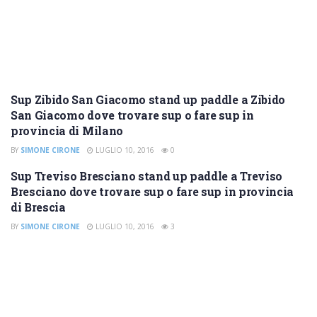
Sup Zibido San Giacomo stand up paddle a Zibido
SUP MILANO
San Giacomo dove trovare sup o fare sup in
provincia di Milano
BY
SIMONE CIRONE
LUGLIO 10, 2016
0
Sup Treviso Bresciano stand up paddle a Treviso
SUP BRESCIA
Bresciano dove trovare sup o fare sup in provincia
di Brescia
BY
SIMONE CIRONE
LUGLIO 10, 2016
3