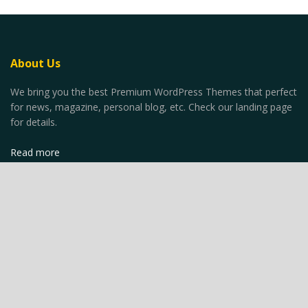
About Us
We bring you the best Premium WordPress Themes that perfect
for news, magazine, personal blog, etc. Check our landing page
for details.
Read more
Recent News
SUP in Mare Aperto: Strategie e
Tecniche per Lungo Distanze
AGOSTO 12, 2024
SUP Gonfiabile vs. Rigido: Pro e Contro