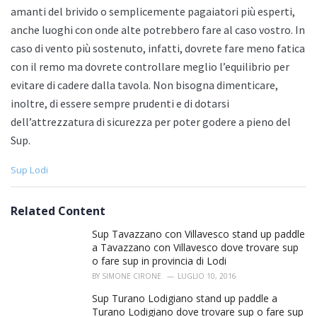
amanti del brivido o semplicemente pagaiatori più esperti,
anche luoghi con onde alte potrebbero fare al caso vostro. In
caso di vento più sostenuto, infatti, dovrete fare meno fatica
con il remo ma dovrete controllare meglio l’equilibrio per
evitare di cadere dalla tavola. Non bisogna dimenticare,
inoltre, di essere sempre prudenti e di dotarsi
dell’attrezzatura di sicurezza per poter godere a pieno del
Sup.
C
Sup Lodi
a
t
e
Related Content
g
o
Sup Tavazzano con Villavesco stand up paddle
r
a Tavazzano con Villavesco dove trovare sup
i
o fare sup in provincia di Lodi
e
BY
SIMONE CIRONE
LUGLIO 10, 2016
s
:
Sup Turano Lodigiano stand up paddle a
Turano Lodigiano dove trovare sup o fare sup