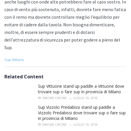
anche luoghi con onde alte potrebbero fare al caso vostro. In
caso di vento più sostenuto, infatti, dovrete fare meno fatica
con il remo ma dovrete controllare meglio l’equilibrio per
evitare di cadere dalla tavola. Non bisogna dimenticare,
inoltre, di essere sempre prudenti e di dotarsi
dell’attrezzatura di sicurezza per poter godere a pieno del
Sup.
C
Sup Milano
a
t
e
Related Content
g
o
Sup Vittuone stand up paddle a Vittuone dove
r
trovare sup o fare sup in provincia di Milano
i
BY
SIMONE CIRONE
LUGLIO 10, 2016
e
s
Sup Vizzolo Predabissi stand up paddle a
:
Vizzolo Predabissi dove trovare sup o fare sup
in provincia di Milano
BY
SIMONE CIRONE
LUGLIO 10, 2016