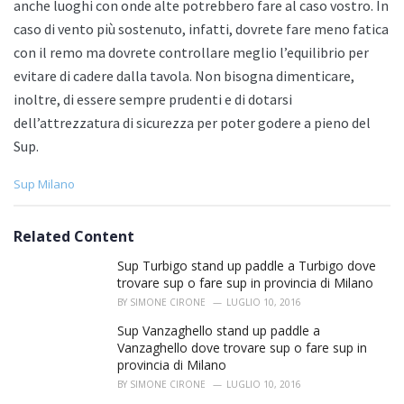
anche luoghi con onde alte potrebbero fare al caso vostro. In
caso di vento più sostenuto, infatti, dovrete fare meno fatica
con il remo ma dovrete controllare meglio l’equilibrio per
evitare di cadere dalla tavola. Non bisogna dimenticare,
inoltre, di essere sempre prudenti e di dotarsi
dell’attrezzatura di sicurezza per poter godere a pieno del
Sup.
C
Sup Milano
a
t
e
Related Content
g
o
Sup Turbigo stand up paddle a Turbigo dove
r
trovare sup o fare sup in provincia di Milano
i
BY
SIMONE CIRONE
LUGLIO 10, 2016
e
s
Sup Vanzaghello stand up paddle a
:
Vanzaghello dove trovare sup o fare sup in
provincia di Milano
BY
SIMONE CIRONE
LUGLIO 10, 2016