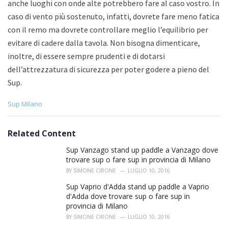
anche luoghi con onde alte potrebbero fare al caso vostro. In
caso di vento più sostenuto, infatti, dovrete fare meno fatica
con il remo ma dovrete controllare meglio l’equilibrio per
evitare di cadere dalla tavola. Non bisogna dimenticare,
inoltre, di essere sempre prudenti e di dotarsi
dell’attrezzatura di sicurezza per poter godere a pieno del
Sup.
C
Sup Milano
a
t
e
Related Content
g
o
Sup Vanzago stand up paddle a Vanzago dove
r
trovare sup o fare sup in provincia di Milano
i
BY
SIMONE CIRONE
LUGLIO 10, 2016
e
s
Sup Vaprio d'Adda stand up paddle a Vaprio
:
d'Adda dove trovare sup o fare sup in
provincia di Milano
BY
SIMONE CIRONE
LUGLIO 10, 2016