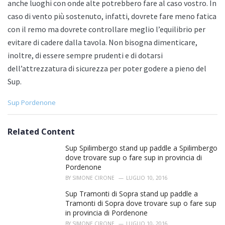
anche luoghi con onde alte potrebbero fare al caso vostro. In
caso di vento più sostenuto, infatti, dovrete fare meno fatica
con il remo ma dovrete controllare meglio l’equilibrio per
evitare di cadere dalla tavola. Non bisogna dimenticare,
inoltre, di essere sempre prudenti e di dotarsi
dell’attrezzatura di sicurezza per poter godere a pieno del
Sup.
C
Sup Pordenone
a
t
e
Related Content
g
o
Sup Spilimbergo stand up paddle a Spilimbergo
r
dove trovare sup o fare sup in provincia di
i
Pordenone
e
BY
SIMONE CIRONE
LUGLIO 10, 2016
s
:
Sup Tramonti di Sopra stand up paddle a
Tramonti di Sopra dove trovare sup o fare sup
in provincia di Pordenone
BY
SIMONE CIRONE
LUGLIO 10, 2016