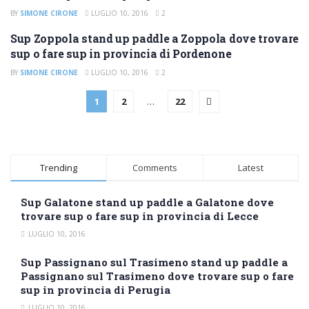
BY
SIMONE CIRONE
LUGLIO 10, 2016
2
Sup Zoppola stand up paddle a Zoppola dove trovare
SUP PORDENONE
sup o fare sup in provincia di Pordenone
BY
SIMONE CIRONE
LUGLIO 10, 2016
2
1
2
…
22
Trending
Comments
Latest
Sup Galatone stand up paddle a Galatone dove
trovare sup o fare sup in provincia di Lecce
LUGLIO 10, 2016
Sup Passignano sul Trasimeno stand up paddle a
Passignano sul Trasimeno dove trovare sup o fare
sup in provincia di Perugia
LUGLIO 10, 2016