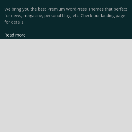
We bring you the best Premium WordPress Themes that perfect
for news, magazine, personal blog, etc. Check our landing page
for details.
Read more
Recent News
SUP in Mare Aperto: Strategie e
Tecniche per Lungo Distanze
AGOSTO 12, 2024
SUP Gonfiabile vs. Rigido: Pro e Contro
delle Diverse Tipologie di Tavole
AGOSTO 12, 2024