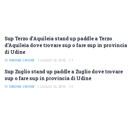
Sup Terzo d’Aquileia stand up paddle a Terzo
SUP UDINE
d’Aquileia dove trovare sup o fare sup in provincia
di Udine
BY
SIMONE CIRONE
LUGLIO 10, 2016
1
Sup Zuglio stand up paddle a Zuglio dove trovare
SUP UDINE
sup o fare sup in provincia di Udine
BY
SIMONE CIRONE
LUGLIO 10, 2016
0