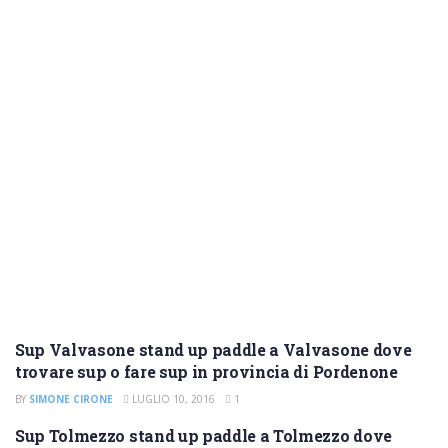
Sup Valvasone stand up paddle a Valvasone dove
SUP PORDENONE
trovare sup o fare sup in provincia di Pordenone
BY
SIMONE CIRONE
LUGLIO 10, 2016
1
Sup Tolmezzo stand up paddle a Tolmezzo dove
SUP UDINE