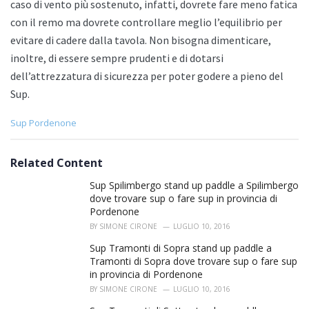
caso di vento più sostenuto, infatti, dovrete fare meno fatica
con il remo ma dovrete controllare meglio l’equilibrio per
evitare di cadere dalla tavola. Non bisogna dimenticare,
inoltre, di essere sempre prudenti e di dotarsi
dell’attrezzatura di sicurezza per poter godere a pieno del
Sup.
C
Sup Pordenone
a
t
e
Related Content
g
o
Sup Spilimbergo stand up paddle a Spilimbergo
r
dove trovare sup o fare sup in provincia di
i
Pordenone
e
BY
SIMONE CIRONE
LUGLIO 10, 2016
s
:
Sup Tramonti di Sopra stand up paddle a
Tramonti di Sopra dove trovare sup o fare sup
in provincia di Pordenone
BY
SIMONE CIRONE
LUGLIO 10, 2016