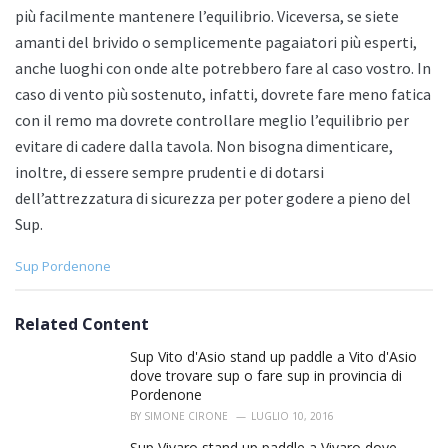
più facilmente mantenere l’equilibrio. Viceversa, se siete
amanti del brivido o semplicemente pagaiatori più esperti,
anche luoghi con onde alte potrebbero fare al caso vostro. In
caso di vento più sostenuto, infatti, dovrete fare meno fatica
con il remo ma dovrete controllare meglio l’equilibrio per
evitare di cadere dalla tavola. Non bisogna dimenticare,
inoltre, di essere sempre prudenti e di dotarsi
dell’attrezzatura di sicurezza per poter godere a pieno del
Sup.
C
Sup Pordenone
a
t
e
Related Content
g
o
Sup Vito d'Asio stand up paddle a Vito d'Asio
r
dove trovare sup o fare sup in provincia di
i
Pordenone
e
BY
SIMONE CIRONE
LUGLIO 10, 2016
s
:
Sup Vivaro stand up paddle a Vivaro dove