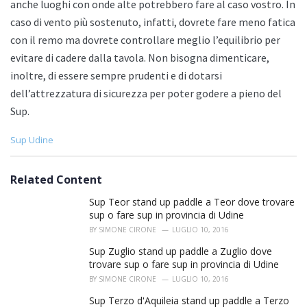
anche luoghi con onde alte potrebbero fare al caso vostro. In
caso di vento più sostenuto, infatti, dovrete fare meno fatica
con il remo ma dovrete controllare meglio l’equilibrio per
evitare di cadere dalla tavola. Non bisogna dimenticare,
inoltre, di essere sempre prudenti e di dotarsi
dell’attrezzatura di sicurezza per poter godere a pieno del
Sup.
C
Sup Udine
a
t
e
Related Content
g
o
Sup Teor stand up paddle a Teor dove trovare
r
sup o fare sup in provincia di Udine
i
BY
SIMONE CIRONE
LUGLIO 10, 2016
e
s
Sup Zuglio stand up paddle a Zuglio dove
:
trovare sup o fare sup in provincia di Udine
BY
SIMONE CIRONE
LUGLIO 10, 2016
Sup Terzo d'Aquileia stand up paddle a Terzo