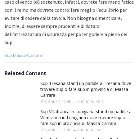
caso di vento più sostenuto, infatti, dovrete fare meno fatica
con il remo ma dovrete controllare meglio l’equilibrio per
evitare di cadere dalla tavola. Non bisogna dimenticare,
inoltre, di essere sempre prudenti e di dotarsi
dell’attrezzatura di sicurezza per poter godere a pieno del
Sup.
C
Sup Massa-Carrara
a
t
e
Related Content
g
o
Sup Tresana stand up paddle a Tresana dove
r
trovare sup o fare sup in provincia di Massa-
i
Carrara
e
BY
SIMONE CIRONE
LUGLIO 10, 2016
s
:
Sup Villafranca in Lunigiana stand up paddle a
Villafranca in Lunigiana dove trovare sup o
fare sup in provincia di Massa-Carrara
BY
SIMONE CIRONE
LUGLIO 10, 2016