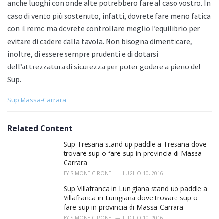
anche luoghi con onde alte potrebbero fare al caso vostro. In
caso di vento più sostenuto, infatti, dovrete fare meno fatica
con il remo ma dovrete controllare meglio l’equilibrio per
evitare di cadere dalla tavola. Non bisogna dimenticare,
inoltre, di essere sempre prudenti e di dotarsi
dell’attrezzatura di sicurezza per poter godere a pieno del
Sup.
C
Sup Massa-Carrara
a
t
e
Related Content
g
o
Sup Tresana stand up paddle a Tresana dove
r
trovare sup o fare sup in provincia di Massa-
i
Carrara
e
BY
SIMONE CIRONE
LUGLIO 10, 2016
s
:
Sup Villafranca in Lunigiana stand up paddle a
Villafranca in Lunigiana dove trovare sup o
fare sup in provincia di Massa-Carrara
BY
SIMONE CIRONE
LUGLIO 10, 2016