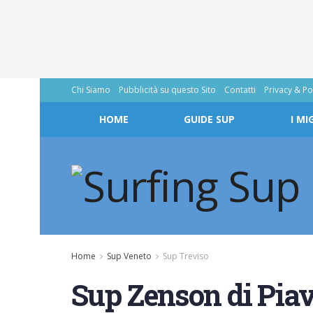
Chi Siamo
Pubblicità su questo Sito
Contatti
Privacy & Po
HOME
GUIDE SUP
I MI
Home
Sup Veneto
Sup Treviso
Sup Zenson di Piav