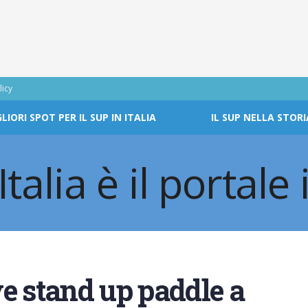
licy
GLIORI SPOT PER IL SUP IN ITALIA
IL SUP NELLA STORI
e stand up paddle a