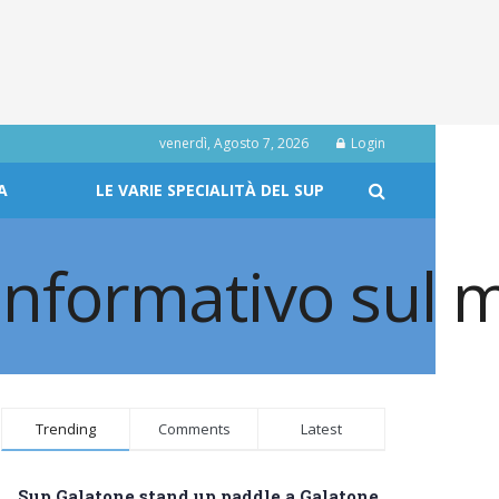
venerdì, Agosto 7, 2026
Login
A
LE VARIE SPECIALITÀ DEL SUP
Trending
Comments
Latest
Sup Galatone stand up paddle a Galatone