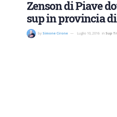
Zenson di Piave do
sup in provincia d
by
Simone Cirone
Luglio 10, 2016
in
Sup Tr