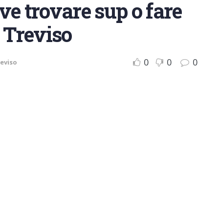
ve trovare sup o fare
i Treviso
0
0
0
eviso