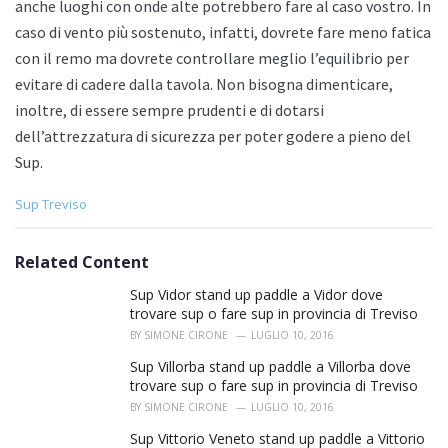
anche luoghi con onde alte potrebbero fare al caso vostro. In
caso di vento più sostenuto, infatti, dovrete fare meno fatica
con il remo ma dovrete controllare meglio l’equilibrio per
evitare di cadere dalla tavola. Non bisogna dimenticare,
inoltre, di essere sempre prudenti e di dotarsi
dell’attrezzatura di sicurezza per poter godere a pieno del
Sup.
C
Sup Treviso
a
t
e
Related Content
g
o
Sup Vidor stand up paddle a Vidor dove
r
trovare sup o fare sup in provincia di Treviso
i
BY
SIMONE CIRONE
LUGLIO 10, 2016
e
s
Sup Villorba stand up paddle a Villorba dove
:
trovare sup o fare sup in provincia di Treviso
BY
SIMONE CIRONE
LUGLIO 10, 2016
Sup Vittorio Veneto stand up paddle a Vittorio