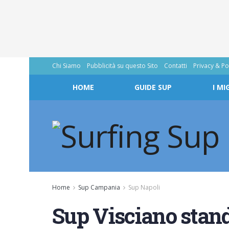
Chi Siamo
Pubblicità su questo Sito
Contatti
Privacy & Po
HOME
GUIDE SUP
I MI
Home
Sup Campania
Sup Napoli
Sup Visciano stand