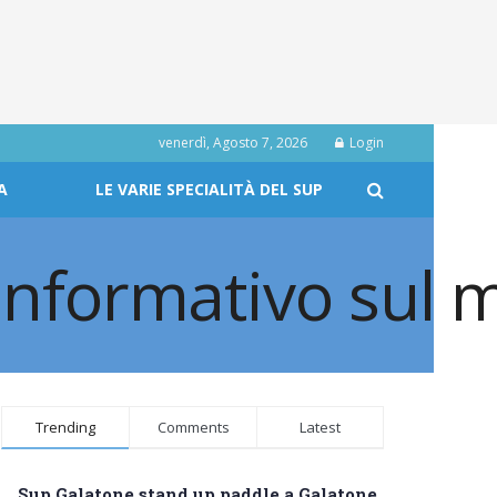
venerdì, Agosto 7, 2026
Login
A
LE VARIE SPECIALITÀ DEL SUP
Trending
Comments
Latest
Sup Galatone stand up paddle a Galatone