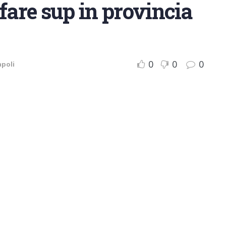
fare sup in provincia
0
0
0
poli