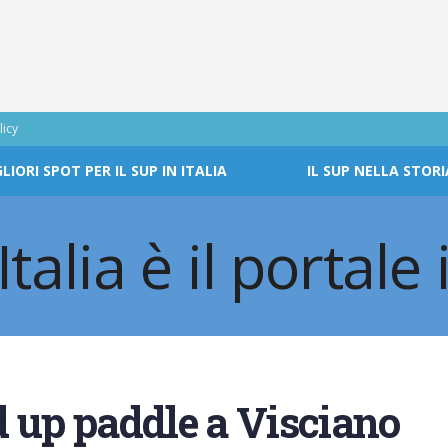
licy
GLIORI SPOT PER IL SUP IN ITALIA
IL SUP NELLA STORI
 up paddle a Visciano