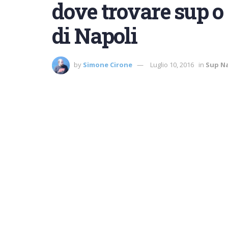
dove trovare sup o 
di Napoli
by
Simone Cirone
Luglio 10, 2016
in
Sup Na