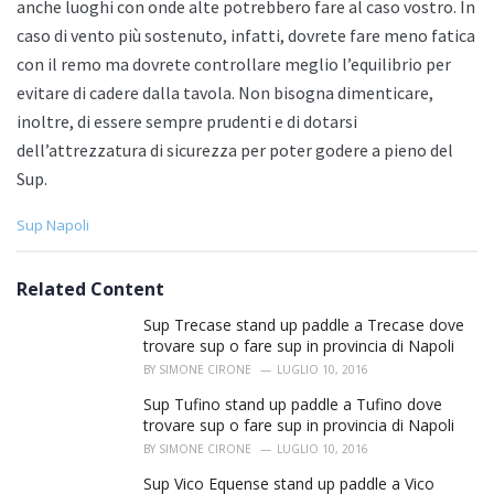
anche luoghi con onde alte potrebbero fare al caso vostro. In
caso di vento più sostenuto, infatti, dovrete fare meno fatica
con il remo ma dovrete controllare meglio l’equilibrio per
evitare di cadere dalla tavola. Non bisogna dimenticare,
inoltre, di essere sempre prudenti e di dotarsi
dell’attrezzatura di sicurezza per poter godere a pieno del
Sup.
C
Sup Napoli
a
t
e
Related Content
g
o
Sup Trecase stand up paddle a Trecase dove
r
trovare sup o fare sup in provincia di Napoli
i
BY
SIMONE CIRONE
LUGLIO 10, 2016
e
s
Sup Tufino stand up paddle a Tufino dove
:
trovare sup o fare sup in provincia di Napoli
BY
SIMONE CIRONE
LUGLIO 10, 2016
Sup Vico Equense stand up paddle a Vico