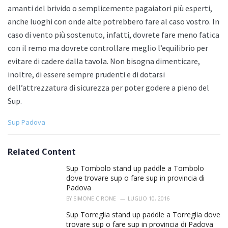
amanti del brivido o semplicemente pagaiatori più esperti,
anche luoghi con onde alte potrebbero fare al caso vostro. In
caso di vento più sostenuto, infatti, dovrete fare meno fatica
con il remo ma dovrete controllare meglio l’equilibrio per
evitare di cadere dalla tavola. Non bisogna dimenticare,
inoltre, di essere sempre prudenti e di dotarsi
dell’attrezzatura di sicurezza per poter godere a pieno del
Sup.
C
Sup Padova
a
t
e
Related Content
g
o
Sup Tombolo stand up paddle a Tombolo
r
dove trovare sup o fare sup in provincia di
i
Padova
e
BY
SIMONE CIRONE
LUGLIO 10, 2016
s
:
Sup Torreglia stand up paddle a Torreglia dove
trovare sup o fare sup in provincia di Padova