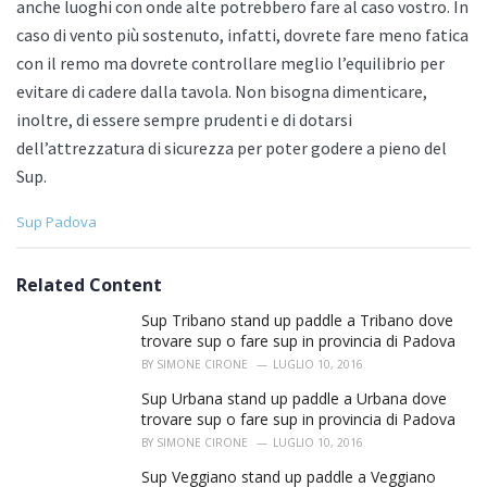
anche luoghi con onde alte potrebbero fare al caso vostro. In
caso di vento più sostenuto, infatti, dovrete fare meno fatica
con il remo ma dovrete controllare meglio l’equilibrio per
evitare di cadere dalla tavola. Non bisogna dimenticare,
inoltre, di essere sempre prudenti e di dotarsi
dell’attrezzatura di sicurezza per poter godere a pieno del
Sup.
C
Sup Padova
a
t
e
Related Content
g
o
Sup Tribano stand up paddle a Tribano dove
r
trovare sup o fare sup in provincia di Padova
i
BY
SIMONE CIRONE
LUGLIO 10, 2016
e
s
Sup Urbana stand up paddle a Urbana dove
:
trovare sup o fare sup in provincia di Padova
BY
SIMONE CIRONE
LUGLIO 10, 2016
Sup Veggiano stand up paddle a Veggiano