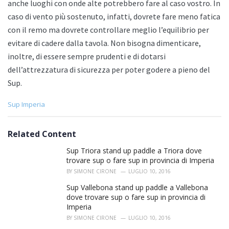
anche luoghi con onde alte potrebbero fare al caso vostro. In
caso di vento più sostenuto, infatti, dovrete fare meno fatica
con il remo ma dovrete controllare meglio l’equilibrio per
evitare di cadere dalla tavola. Non bisogna dimenticare,
inoltre, di essere sempre prudenti e di dotarsi
dell’attrezzatura di sicurezza per poter godere a pieno del
Sup.
C
Sup Imperia
a
t
e
Related Content
g
o
Sup Triora stand up paddle a Triora dove
r
trovare sup o fare sup in provincia di Imperia
i
BY
SIMONE CIRONE
LUGLIO 10, 2016
e
s
Sup Vallebona stand up paddle a Vallebona
:
dove trovare sup o fare sup in provincia di
Imperia
BY
SIMONE CIRONE
LUGLIO 10, 2016