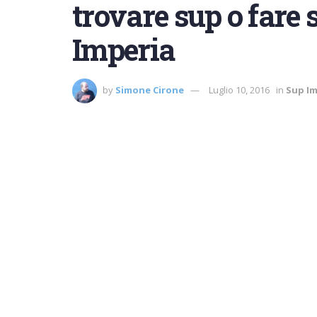
trovare sup o fare 
Imperia
by
Simone Cirone
Luglio 10, 2016
in
Sup Im