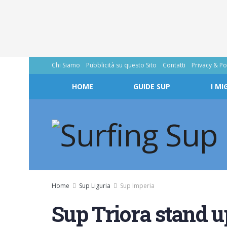
Chi Siamo
Pubblicità su questo Sito
Contatti
Privacy & Po
HOME
GUIDE SUP
I MI
Home
Sup Liguria
Sup Imperia
Sup Triora stand u