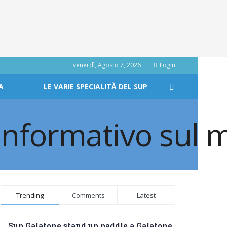
venerdì, Agosto 7, 2026
Login
A
LE VARIE SPECIALITÀ DEL SUP
Trending
Comments
Latest
Sup Galatone stand up paddle a Galatone