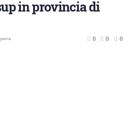
sup in provincia di
0
0
0
peria