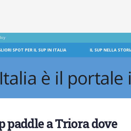
licy
GLIORI SPOT PER IL SUP IN ITALIA
IL SUP NELLA STORI
p paddle a Triora dove