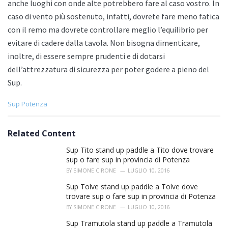
anche luoghi con onde alte potrebbero fare al caso vostro. In
caso di vento più sostenuto, infatti, dovrete fare meno fatica
con il remo ma dovrete controllare meglio l’equilibrio per
evitare di cadere dalla tavola. Non bisogna dimenticare,
inoltre, di essere sempre prudenti e di dotarsi
dell’attrezzatura di sicurezza per poter godere a pieno del
Sup.
C
Sup Potenza
a
t
e
Related Content
g
o
Sup Tito stand up paddle a Tito dove trovare
r
sup o fare sup in provincia di Potenza
i
BY
SIMONE CIRONE
LUGLIO 10, 2016
e
s
Sup Tolve stand up paddle a Tolve dove
:
trovare sup o fare sup in provincia di Potenza
BY
SIMONE CIRONE
LUGLIO 10, 2016
Sup Tramutola stand up paddle a Tramutola