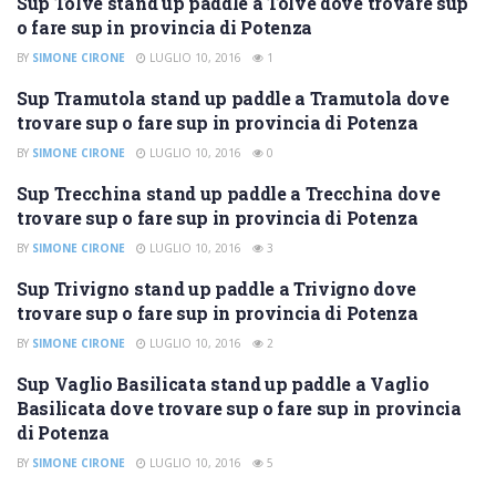
Sup Tolve stand up paddle a Tolve dove trovare sup
SUP POTENZA
o fare sup in provincia di Potenza
BY
SIMONE CIRONE
LUGLIO 10, 2016
1
Sup Tramutola stand up paddle a Tramutola dove
SUP POTENZA
trovare sup o fare sup in provincia di Potenza
BY
SIMONE CIRONE
LUGLIO 10, 2016
0
Sup Trecchina stand up paddle a Trecchina dove
SUP POTENZA
trovare sup o fare sup in provincia di Potenza
BY
SIMONE CIRONE
LUGLIO 10, 2016
3
Sup Trivigno stand up paddle a Trivigno dove
SUP POTENZA
trovare sup o fare sup in provincia di Potenza
BY
SIMONE CIRONE
LUGLIO 10, 2016
2
Sup Vaglio Basilicata stand up paddle a Vaglio
SUP POTENZA
Basilicata dove trovare sup o fare sup in provincia
di Potenza
BY
SIMONE CIRONE
LUGLIO 10, 2016
5