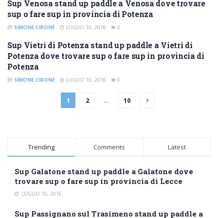
Sup Venosa stand up paddle a Venosa dove trovare
SUP POTENZA
sup o fare sup in provincia di Potenza
BY
SIMONE CIRONE
LUGLIO 10, 2016
0
Sup Vietri di Potenza stand up paddle a Vietri di
SUP POTENZA
Potenza dove trovare sup o fare sup in provincia di
Potenza
BY
SIMONE CIRONE
LUGLIO 10, 2016
0
1
2
…
10
Trending
Comments
Latest
Sup Galatone stand up paddle a Galatone dove
trovare sup o fare sup in provincia di Lecce
LUGLIO 10, 2016
Sup Passignano sul Trasimeno stand up paddle a