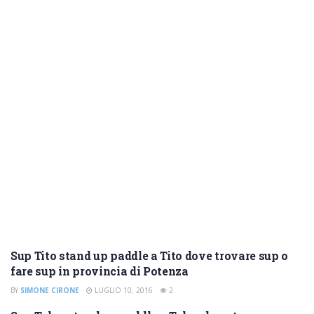
Sup Tito stand up paddle a Tito dove trovare sup o
SUP POTENZA
fare sup in provincia di Potenza
BY
SIMONE CIRONE
LUGLIO 10, 2016
2