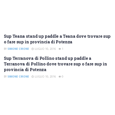
Sup Teana stand up paddle a Teana dove trovare sup
SUP POTENZA
o fare sup in provincia di Potenza
BY
SIMONE CIRONE
LUGLIO 10, 2016
1
Sup Terranova di Pollino stand up paddle a
SUP POTENZA
Terranova di Pollino dove trovare sup o fare sup in
provincia di Potenza
BY
SIMONE CIRONE
LUGLIO 10, 2016
0