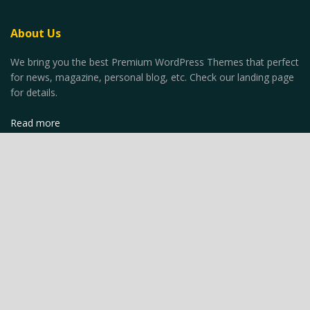
About Us
We bring you the best Premium WordPress Themes that perfect
for news, magazine, personal blog, etc. Check our landing page
for details.
Read more
Recent News
SUP in Mare Aperto: Strategie e
Tecniche per Lungo Distanze
AGOSTO 12, 2024
SUP Gonfiabile vs. Rigido: Pro e Contro
delle Diverse Tipologie di Tavole
AGOSTO 12, 2024