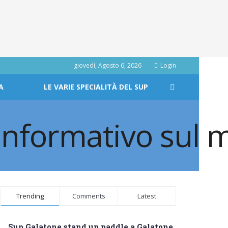
giovedì, Agosto 6, 2026
Login
A
LE VARIE SPECIALITÀ DEL SUP
Trending
Comments
Latest
Sup Galatone stand up paddle a Galatone