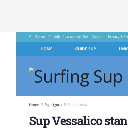
Chi Siamo
Pubblicità su questo Sito
Contatti
Privacy & Po
HOME
GUIDE SUP
I MI
Home
Sup Liguria
Sup Imperia
Sup Vessalico stan