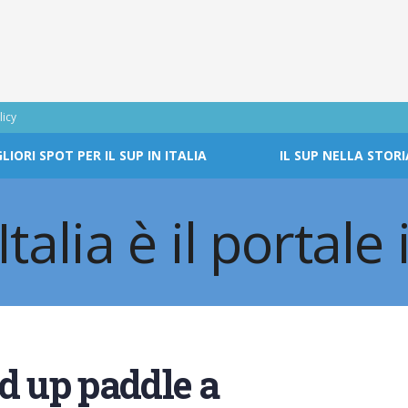
licy
GLIORI SPOT PER IL SUP IN ITALIA
IL SUP NELLA STORI
d up paddle a