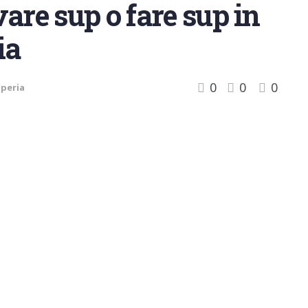
are sup o fare sup in
ia
0
0
0
peria