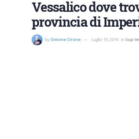
Vessalico dove trov
provincia di Imper
by
Simone Cirone
Luglio 10, 2016
in
Sup Im