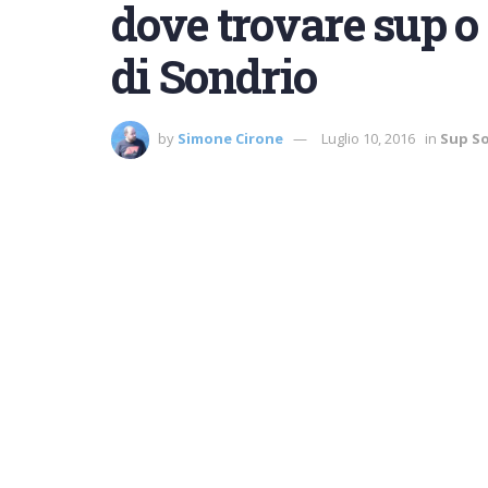
dove trovare sup o 
di Sondrio
by
Simone Cirone
Luglio 10, 2016
in
Sup S