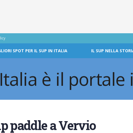
licy
GLIORI SPOT PER IL SUP IN ITALIA
IL SUP NELLA STORI
p paddle a Vervio