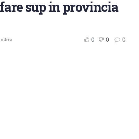
fare sup in provincia
0
0
0
ondrio