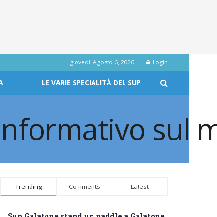
giovedì, Agosto 6, 2026
Login
A
LE VARIE SPECIALITÀ DEL SUP
Trending
Comments
Latest
Sup Galatone stand up paddle a Galatone