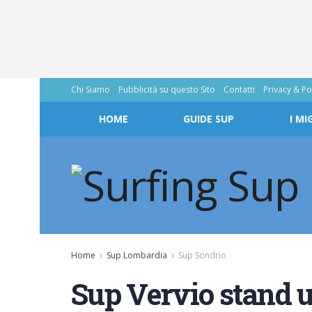
Chi Siamo
Pubblicità su questo Sito
Contatti
Privacy & Po
HOME
GUIDE SUP
I MI
Home
Sup Lombardia
Sup Sondrio
Sup Vervio stand u