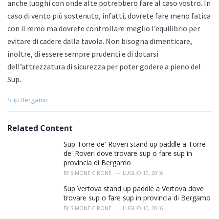
anche luoghi con onde alte potrebbero fare al caso vostro. In
caso di vento più sostenuto, infatti, dovrete fare meno fatica
con il remo ma dovrete controllare meglio l’equilibrio per
evitare di cadere dalla tavola. Non bisogna dimenticare,
inoltre, di essere sempre prudenti e di dotarsi
dell’attrezzatura di sicurezza per poter godere a pieno del
Sup.
C
Sup Bergamo
a
t
e
Related Content
g
o
Sup Torre de' Roveri stand up paddle a Torre
r
de' Roveri dove trovare sup o fare sup in
i
provincia di Bergamo
e
BY
SIMONE CIRONE
LUGLIO 10, 2016
s
:
Sup Vertova stand up paddle a Vertova dove
trovare sup o fare sup in provincia di Bergamo
BY
SIMONE CIRONE
LUGLIO 10, 2016