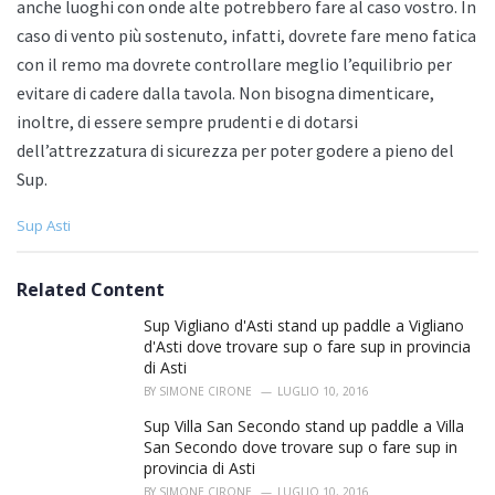
anche luoghi con onde alte potrebbero fare al caso vostro. In
caso di vento più sostenuto, infatti, dovrete fare meno fatica
con il remo ma dovrete controllare meglio l’equilibrio per
evitare di cadere dalla tavola. Non bisogna dimenticare,
inoltre, di essere sempre prudenti e di dotarsi
dell’attrezzatura di sicurezza per poter godere a pieno del
Sup.
C
Sup Asti
a
t
e
Related Content
g
o
Sup Vigliano d'Asti stand up paddle a Vigliano
r
d'Asti dove trovare sup o fare sup in provincia
i
di Asti
e
BY
SIMONE CIRONE
LUGLIO 10, 2016
s
:
Sup Villa San Secondo stand up paddle a Villa
San Secondo dove trovare sup o fare sup in
provincia di Asti
BY
SIMONE CIRONE
LUGLIO 10, 2016