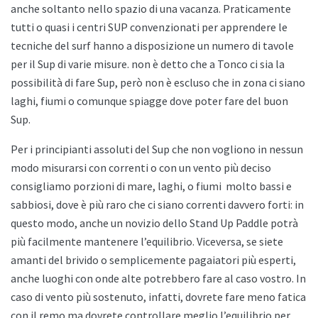
anche soltanto nello spazio di una vacanza. Praticamente
tutti o quasi i centri SUP convenzionati per apprendere le
tecniche del surf hanno a disposizione un numero di tavole
per il Sup di varie misure. non è detto che a
Tonco ci sia la
possibilità di fare Sup, però non è escluso che in zona ci siano
laghi, fiumi o comunque spiagge dove poter fare del buon
Sup.
Per i principianti assoluti del Sup che non vogliono in nessun
modo misurarsi con correnti o con un vento più deciso
consigliamo porzioni di mare, laghi, o fiumi
molto bassi e
sabbiosi, dove è più raro che ci siano correnti davvero forti: in
questo modo, anche un novizio dello
Stand Up Paddle potrà
più facilmente mantenere l’equilibrio. Viceversa, se siete
amanti del brivido o semplicemente pagaiatori più esperti,
anche luoghi con onde alte potrebbero fare al caso vostro. In
caso di vento più sostenuto, infatti, dovrete fare meno fatica
con il remo ma dovrete controllare meglio l’equilibrio per