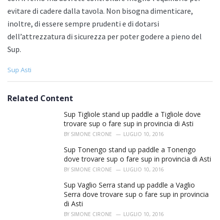
evitare di cadere dalla tavola. Non bisogna dimenticare,
inoltre, di essere sempre prudenti e di dotarsi
dell’attrezzatura di sicurezza per poter godere a pieno del
Sup.
C
Sup Asti
a
t
e
Related Content
g
o
Sup Tigliole stand up paddle a Tigliole dove
r
trovare sup o fare sup in provincia di Asti
i
BY
SIMONE CIRONE
LUGLIO 10, 2016
e
s
Sup Tonengo stand up paddle a Tonengo
:
dove trovare sup o fare sup in provincia di Asti
BY
SIMONE CIRONE
LUGLIO 10, 2016
Sup Vaglio Serra stand up paddle a Vaglio
Serra dove trovare sup o fare sup in provincia
di Asti
BY
SIMONE CIRONE
LUGLIO 10, 2016