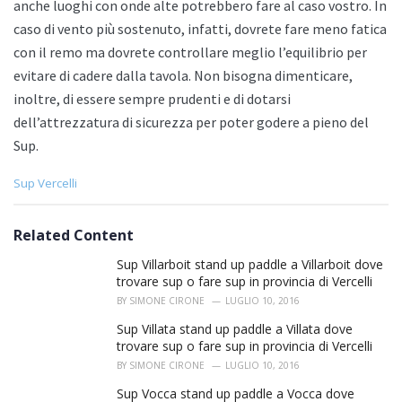
anche luoghi con onde alte potrebbero fare al caso vostro. In
caso di vento più sostenuto, infatti, dovrete fare meno fatica
con il remo ma dovrete controllare meglio l’equilibrio per
evitare di cadere dalla tavola. Non bisogna dimenticare,
inoltre, di essere sempre prudenti e di dotarsi
dell’attrezzatura di sicurezza per poter godere a pieno del
Sup.
C
Sup Vercelli
a
t
e
Related Content
g
o
Sup Villarboit stand up paddle a Villarboit dove
r
trovare sup o fare sup in provincia di Vercelli
i
BY
SIMONE CIRONE
LUGLIO 10, 2016
e
s
Sup Villata stand up paddle a Villata dove
:
trovare sup o fare sup in provincia di Vercelli
BY
SIMONE CIRONE
LUGLIO 10, 2016
Sup Vocca stand up paddle a Vocca dove