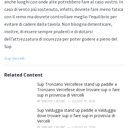
anche luoghi con onde alte potrebbero fare al caso vostro. In
caso di vento più sostenuto, infatti, dovrete fare meno fatica
con il remo ma dovrete controllare meglio l’equilibrio per
evitare di cadere dalla tavola. Non bisogna dimenticare,
inoltre, di essere sempre prudenti e di dotarsi
dell’attrezzatura di sicurezza per poter godere a pieno del
Sup.
C
Sup Vercelli
a
t
e
Related Content
g
o
Sup Tronzano Vercellese stand up paddle a
r
Tronzano Vercellese dove trovare sup o fare
i
sup in provincia di Vercelli
e
BY
SIMONE CIRONE
LUGLIO 10, 2016
s
:
Sup Valduggia stand up paddle a Valduggia
dove trovare sup o fare sup in provincia di
Vercelli
BY
SIMONE CIRONE
LUGLIO 10, 2016