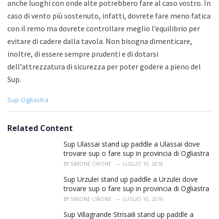
anche luoghi con onde alte potrebbero fare al caso vostro. In
caso di vento più sostenuto, infatti, dovrete fare meno fatica
con il remo ma dovrete controllare meglio l’equilibrio per
evitare di cadere dalla tavola. Non bisogna dimenticare,
inoltre, di essere sempre prudenti e di dotarsi
dell’attrezzatura di sicurezza per poter godere a pieno del
Sup.
C
Sup Ogliastra
a
t
e
Related Content
g
o
Sup Ulassai stand up paddle a Ulassai dove
r
trovare sup o fare sup in provincia di Ogliastra
i
BY
SIMONE CIRONE
LUGLIO 10, 2016
e
s
Sup Urzulei stand up paddle a Urzulei dove
:
trovare sup o fare sup in provincia di Ogliastra
BY
SIMONE CIRONE
LUGLIO 10, 2016
Sup Villagrande Strisaili stand up paddle a