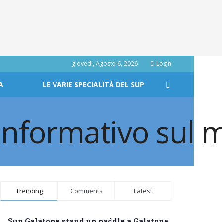
giovedì, Agosto 6, 2026
Login
A
LE VARIE SPECIALITÀ DEL SUP
Trending
Comments
Latest
Sup Galatone stand up paddle a Galatone