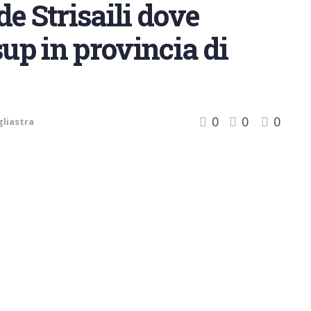
e Strisaili dove
sup in provincia di
0
0
0
liastra