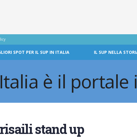
licy
GLIORI SPOT PER IL SUP IN ITALIA
IL SUP NELLA STORI
risaili stand up