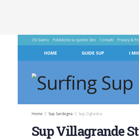
Chi Siamo
Pubblicità su questo Sito
Contatti
Privacy & Po
HOME
GUIDE SUP
I MI
Home
Sup Sardegna
Sup Ogliastra
Sup Villagrande St