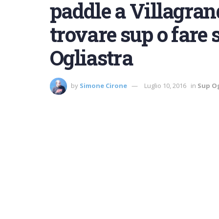
paddle a Villagrand
trovare sup o fare 
Ogliastra
by
Simone Cirone
Luglio 10, 2016
in
Sup Og