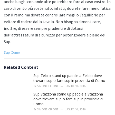
anche luoghi con onde alte potrebbero fare al caso vostro. In
caso di vento più sostenuto, infatti, dovrete fare meno fatica
con il remo ma dovrete controllare meglio l’equilibrio per
evitare di cadere dalla tavola. Non bisogna dimenticare,
inoltre, di essere sempre prudenti e di dotarsi
dell’attrezzatura di sicurezza per poter godere a pieno del
Sup.
C
Sup Como
a
t
e
Related Content
g
o
Sup Zelbio stand up paddle a Zelbio dove
r
trovare sup o fare sup in provincia di Como
i
BY
SIMONE CIRONE
LUGLIO 10, 2016
e
s
Sup Stazzona stand up paddle a Stazzona
:
dove trovare sup o fare sup in provincia di
Como
BY
SIMONE CIRONE
LUGLIO 10, 2016