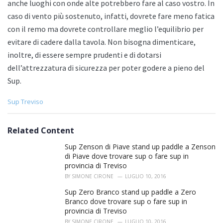
anche luoghi con onde alte potrebbero fare al caso vostro. In
caso di vento più sostenuto, infatti, dovrete fare meno fatica
con il remo ma dovrete controllare meglio l’equilibrio per
evitare di cadere dalla tavola. Non bisogna dimenticare,
inoltre, di essere sempre prudenti e di dotarsi
dell’attrezzatura di sicurezza per poter godere a pieno del
Sup.
C
Sup Treviso
a
t
e
Related Content
g
o
Sup Zenson di Piave stand up paddle a Zenson
r
di Piave dove trovare sup o fare sup in
i
provincia di Treviso
e
BY
SIMONE CIRONE
LUGLIO 10, 2016
s
:
Sup Zero Branco stand up paddle a Zero
Branco dove trovare sup o fare sup in
provincia di Treviso
BY
SIMONE CIRONE
LUGLIO 10, 2016