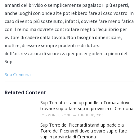
amanti del brivido o semplicemente pagaiatori più esperti,
anche luoghi con onde alte potrebbero fare al caso vostro. In
caso di vento più sostenuto, infatti, dovrete fare meno fatica
con il remo ma dovrete controllare meglio l’equilibrio per
evitare di cadere dalla tavola. Non bisogna dimenticare,
inoltre, di essere sempre prudenti e di dotarsi
dell’attrezzatura di sicurezza per poter godere a pieno del
Sup.
C
Sup Cremona
a
t
e
Related Content
g
o
Sup Tornata stand up paddle a Tornata dove
r
trovare sup o fare sup in provincia di Cremona
i
BY
SIMONE CIRONE
LUGLIO 10, 2016
e
s
Sup Torre de' Picenardi stand up paddle a
:
Torre de' Picenardi dove trovare sup o fare
sup in provincia di Cremona