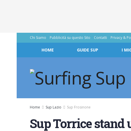
Chi Siamo
Pubblicità su questo Sito
Contatti
Privacy & Po
HOME
GUIDE SUP
I MI
Home
Sup Lazio
Sup Frosinone
Sup Torrice stand 