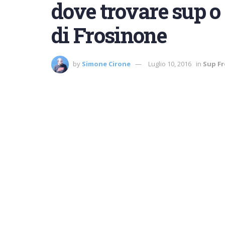
dove trovare sup o 
di Frosinone
by
Simone Cirone
Luglio 10, 2016
in
Sup F