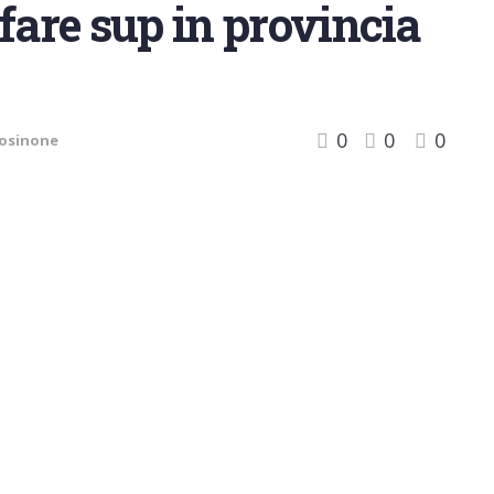
fare sup in provincia
0
0
0
rosinone