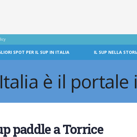
licy
GLIORI SPOT PER IL SUP IN ITALIA
IL SUP NELLA STORI
up paddle a Torrice