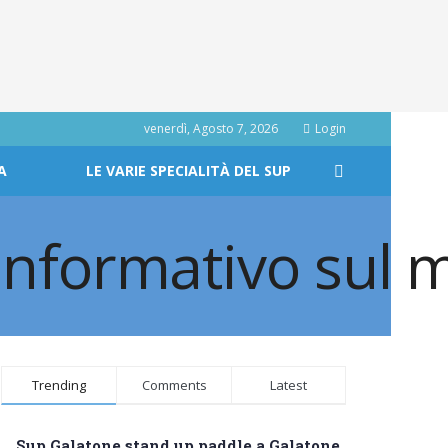
venerdì, Agosto 7, 2026
Login
A
LE VARIE SPECIALITÀ DEL SUP
Trending
Comments
Latest
Sup Galatone stand up paddle a Galatone