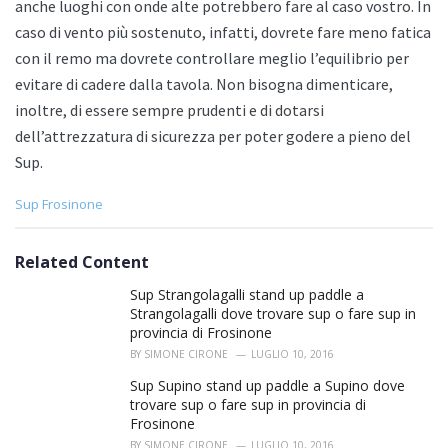
anche luoghi con onde alte potrebbero fare al caso vostro. In
caso di vento più sostenuto, infatti, dovrete fare meno fatica
con il remo ma dovrete controllare meglio l’equilibrio per
evitare di cadere dalla tavola. Non bisogna dimenticare,
inoltre, di essere sempre prudenti e di dotarsi
dell’attrezzatura di sicurezza per poter godere a pieno del
Sup.
C
Sup Frosinone
a
t
e
Related Content
g
o
Sup Strangolagalli stand up paddle a
r
Strangolagalli dove trovare sup o fare sup in
i
provincia di Frosinone
e
BY
SIMONE CIRONE
LUGLIO 10, 2016
s
:
Sup Supino stand up paddle a Supino dove
trovare sup o fare sup in provincia di
Frosinone
BY
SIMONE CIRONE
LUGLIO 10, 2016