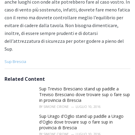
anche luoghi con onde alte potrebbero fare al caso vostro. In
caso di vento più sostenuto, infatti, dovrete fare meno fatica
con il remo ma dovrete controllare meglio l’equilibrio per
evitare di cadere dalla tavola. Non bisogna dimenticare,
inoltre, di essere sempre prudenti e di dotarsi
dell’attrezzatura di sicurezza per poter godere a pieno del
Sup.
C
Sup Brescia
a
t
e
Related Content
g
o
Sup Treviso Bresciano stand up paddle a
r
Treviso Bresciano dove trovare sup o fare sup
i
in provincia di Brescia
e
BY
SIMONE CIRONE
LUGLIO 10, 2016
s
:
Sup Urago d'Oglio stand up paddle a Urago
d'Oglio dove trovare sup o fare sup in
provincia di Brescia
BY
SIMONE CIRONE
LUGLIO 10, 2016