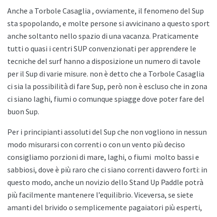
Anche a
Torbole Casaglia , ovviamente, il fenomeno del Sup
sta spopolando, e molte persone si avvicinano a questo sport
anche soltanto nello spazio di una vacanza. Praticamente
tutti o quasi i centri SUP convenzionati per apprendere le
tecniche del surf hanno a disposizione un numero di tavole
per il Sup di varie misure. non è detto che a
Torbole Casaglia
ci sia la possibilità di fare Sup, però non è escluso che in zona
ci siano laghi, fiumi o comunque spiagge dove poter fare del
buon Sup.
Per i principianti assoluti del Sup che non vogliono in nessun
modo misurarsi con correnti o con un vento più deciso
consigliamo porzioni di mare, laghi, o fiumi
molto bassi e
sabbiosi, dove è più raro che ci siano correnti davvero forti: in
questo modo, anche un novizio dello
Stand Up Paddle potrà
più facilmente mantenere l’equilibrio. Viceversa, se siete
amanti del brivido o semplicemente pagaiatori più esperti,