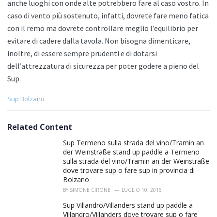
anche luoghi con onde alte potrebbero fare al caso vostro. In
caso di vento più sostenuto, infatti, dovrete fare meno fatica
con il remo ma dovrete controllare meglio l’equilibrio per
evitare di cadere dalla tavola. Non bisogna dimenticare,
inoltre, di essere sempre prudenti e di dotarsi
dell’attrezzatura di sicurezza per poter godere a pieno del
Sup.
C
Sup Bolzano
a
t
e
Related Content
g
o
Sup Termeno sulla strada del vino/Tramin an
r
der Weinstraße stand up paddle a Termeno
i
sulla strada del vino/Tramin an der Weinstraße
e
dove trovare sup o fare sup in provincia di
s
Bolzano
:
BY
SIMONE CIRONE
LUGLIO 10, 2016
Sup Villandro/Villanders stand up paddle a
Villandro/Villanders dove trovare sup o fare