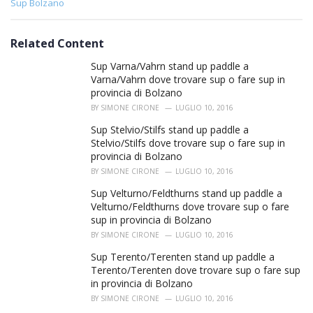
C
Sup Bolzano
a
t
e
Related Content
g
o
Sup Varna/Vahrn stand up paddle a
r
Varna/Vahrn dove trovare sup o fare sup in
i
provincia di Bolzano
e
BY
SIMONE CIRONE
LUGLIO 10, 2016
s
:
Sup Stelvio/Stilfs stand up paddle a
Stelvio/Stilfs dove trovare sup o fare sup in
provincia di Bolzano
BY
SIMONE CIRONE
LUGLIO 10, 2016
Sup Velturno/Feldthurns stand up paddle a
Velturno/Feldthurns dove trovare sup o fare
sup in provincia di Bolzano
BY
SIMONE CIRONE
LUGLIO 10, 2016
Sup Terento/Terenten stand up paddle a
Terento/Terenten dove trovare sup o fare sup
in provincia di Bolzano
BY
SIMONE CIRONE
LUGLIO 10, 2016