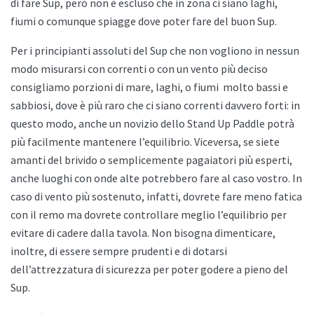
di fare Sup, però non è escluso che in zona ci siano laghi,
fiumi o comunque spiagge dove poter fare del buon Sup.
Per i principianti assoluti del Sup che non vogliono in nessun
modo misurarsi con correnti o con un vento più deciso
consigliamo porzioni di mare, laghi, o fiumi
molto bassi e
sabbiosi, dove è più raro che ci siano correnti davvero forti: in
questo modo, anche un novizio dello
Stand Up Paddle potrà
più facilmente mantenere l’equilibrio. Viceversa, se siete
amanti del brivido o semplicemente pagaiatori più esperti,
anche luoghi con onde alte potrebbero fare al caso vostro. In
caso di vento più sostenuto, infatti, dovrete fare meno fatica
con il remo ma dovrete controllare meglio l’equilibrio per
evitare di cadere dalla tavola. Non bisogna dimenticare,
inoltre, di essere sempre prudenti e di dotarsi
dell’attrezzatura di sicurezza per poter godere a pieno del
Sup.