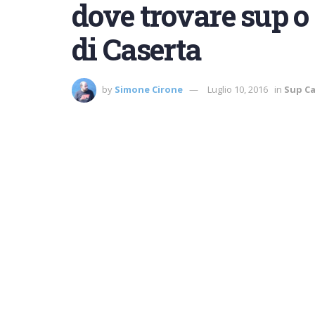
dove trovare sup o 
di Caserta
by
Simone Cirone
Luglio 10, 2016
in
Sup C