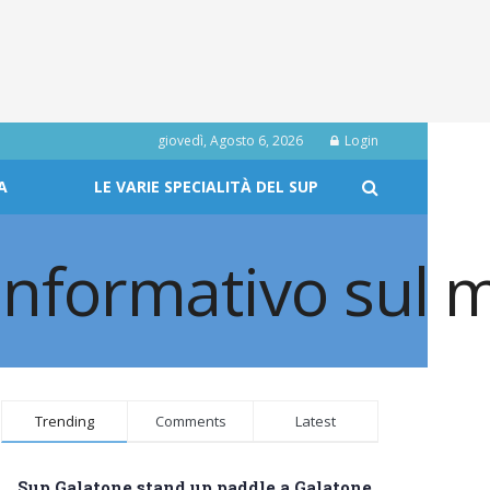
giovedì, Agosto 6, 2026
Login
A
LE VARIE SPECIALITÀ DEL SUP
Trending
Comments
Latest
Sup Galatone stand up paddle a Galatone