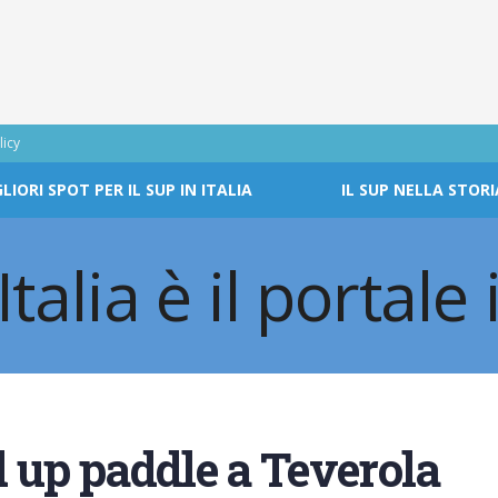
licy
GLIORI SPOT PER IL SUP IN ITALIA
IL SUP NELLA STORI
 up paddle a Teverola