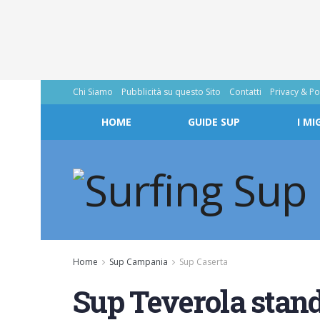
Chi Siamo
Pubblicità su questo Sito
Contatti
Privacy & Po
HOME
GUIDE SUP
I MI
Home
Sup Campania
Sup Caserta
Sup Teverola stand