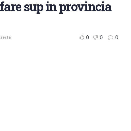
fare sup in provincia
0
0
0
aserta