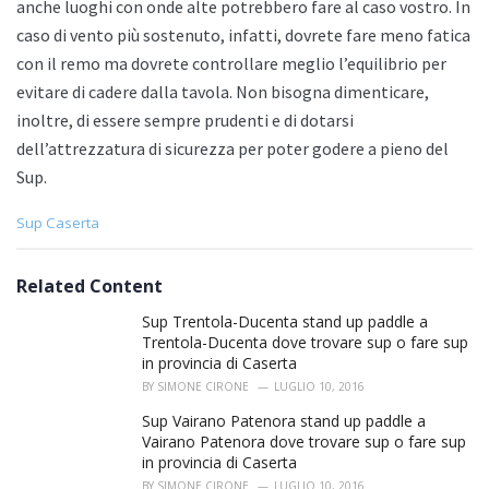
anche luoghi con onde alte potrebbero fare al caso vostro. In
caso di vento più sostenuto, infatti, dovrete fare meno fatica
con il remo ma dovrete controllare meglio l’equilibrio per
evitare di cadere dalla tavola. Non bisogna dimenticare,
inoltre, di essere sempre prudenti e di dotarsi
dell’attrezzatura di sicurezza per poter godere a pieno del
Sup.
C
Sup Caserta
a
t
e
Related Content
g
o
Sup Trentola-Ducenta stand up paddle a
r
Trentola-Ducenta dove trovare sup o fare sup
i
in provincia di Caserta
e
BY
SIMONE CIRONE
LUGLIO 10, 2016
s
:
Sup Vairano Patenora stand up paddle a
Vairano Patenora dove trovare sup o fare sup
in provincia di Caserta
BY
SIMONE CIRONE
LUGLIO 10, 2016