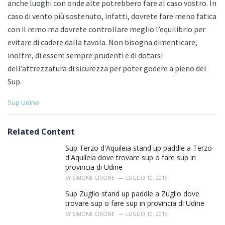
anche luoghi con onde alte potrebbero fare al caso vostro. In
caso di vento più sostenuto, infatti, dovrete fare meno fatica
con il remo ma dovrete controllare meglio l’equilibrio per
evitare di cadere dalla tavola. Non bisogna dimenticare,
inoltre, di essere sempre prudenti e di dotarsi
dell’attrezzatura di sicurezza per poter godere a pieno del
Sup.
C
Sup Udine
a
t
e
Related Content
g
o
Sup Terzo d'Aquileia stand up paddle a Terzo
r
d'Aquileia dove trovare sup o fare sup in
i
provincia di Udine
e
BY
SIMONE CIRONE
LUGLIO 10, 2016
s
:
Sup Zuglio stand up paddle a Zuglio dove
trovare sup o fare sup in provincia di Udine
BY
SIMONE CIRONE
LUGLIO 10, 2016