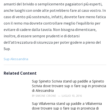
amanti del brivido o semplicemente pagaiatori più esperti,
anche luoghi con onde alte potrebbero fare al caso vostro. In
caso di vento più sostenuto, infatti, dovrete fare meno fatica
con il remo ma dovrete controllare meglio l’equilibrio per
evitare di cadere dalla tavola. Non bisogna dimenticare,
inoltre, di essere sempre prudenti e di dotarsi
dell’attrezzatura di sicurezza per poter godere a pieno del
Sup.
C
Sup Alessandria
a
t
e
Related Content
g
o
Sup Spineto Scrivia stand up paddle a Spineto
r
Scrivia dove trovare sup o fare sup in provincia
i
di Alessandria
e
BY
SIMONE CIRONE
LUGLIO 10, 2016
s
:
Sup Villalvernia stand up paddle a Villalvernia
dove trovare sup o fare sup in provincia di