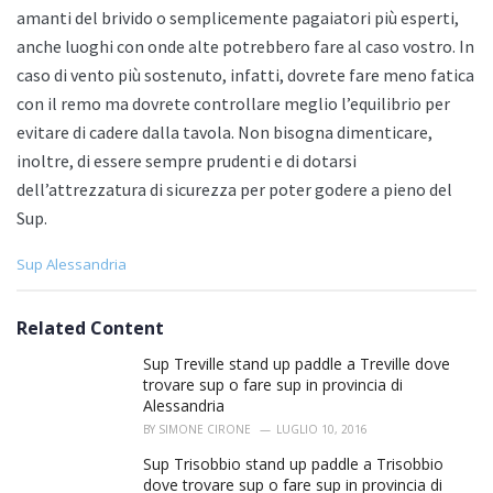
amanti del brivido o semplicemente pagaiatori più esperti,
anche luoghi con onde alte potrebbero fare al caso vostro. In
caso di vento più sostenuto, infatti, dovrete fare meno fatica
con il remo ma dovrete controllare meglio l’equilibrio per
evitare di cadere dalla tavola. Non bisogna dimenticare,
inoltre, di essere sempre prudenti e di dotarsi
dell’attrezzatura di sicurezza per poter godere a pieno del
Sup.
C
Sup Alessandria
a
t
e
Related Content
g
o
Sup Treville stand up paddle a Treville dove
r
trovare sup o fare sup in provincia di
i
Alessandria
e
BY
SIMONE CIRONE
LUGLIO 10, 2016
s
:
Sup Trisobbio stand up paddle a Trisobbio
dove trovare sup o fare sup in provincia di