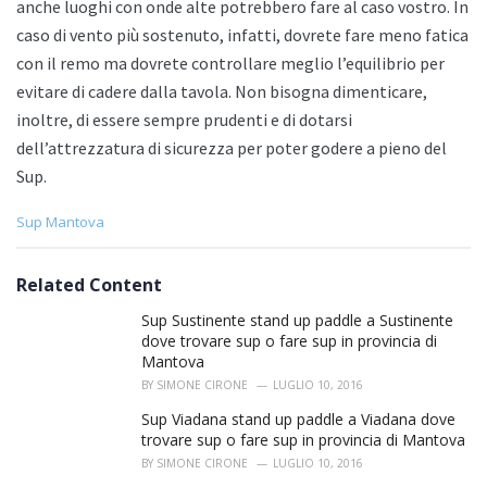
anche luoghi con onde alte potrebbero fare al caso vostro. In
caso di vento più sostenuto, infatti, dovrete fare meno fatica
con il remo ma dovrete controllare meglio l’equilibrio per
evitare di cadere dalla tavola. Non bisogna dimenticare,
inoltre, di essere sempre prudenti e di dotarsi
dell’attrezzatura di sicurezza per poter godere a pieno del
Sup.
C
Sup Mantova
a
t
e
Related Content
g
o
Sup Sustinente stand up paddle a Sustinente
r
dove trovare sup o fare sup in provincia di
i
Mantova
e
BY
SIMONE CIRONE
LUGLIO 10, 2016
s
:
Sup Viadana stand up paddle a Viadana dove
trovare sup o fare sup in provincia di Mantova
BY
SIMONE CIRONE
LUGLIO 10, 2016