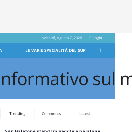
venerdì, Agosto 7, 2026
Login
A
LE VARIE SPECIALITÀ DEL SUP
Trending
Comments
Latest
Sup Galatone stand up paddle a Galatone