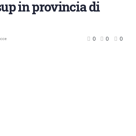
sup in provincia di
0
0
0
cce