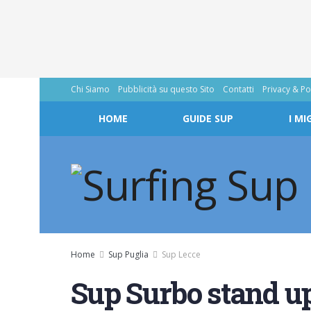
Chi Siamo
Pubblicità su questo Sito
Contatti
Privacy & Po
HOME
GUIDE SUP
I MI
Home
Sup Puglia
Sup Lecce
Sup Surbo stand u