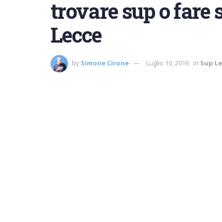
trovare sup o fare 
Lecce
by
Simone Cirone
Luglio 10, 2016
in
Sup Le