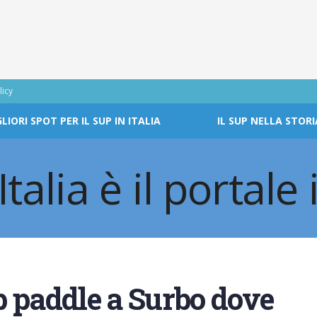
licy
GLIORI SPOT PER IL SUP IN ITALIA
IL SUP NELLA STORI
p paddle a Surbo dove