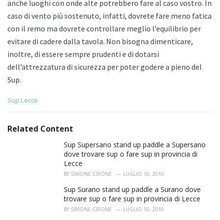
anche luoghi con onde alte potrebbero fare al caso vostro. In
caso di vento più sostenuto, infatti, dovrete fare meno fatica
con il remo ma dovrete controllare meglio l’equilibrio per
evitare di cadere dalla tavola. Non bisogna dimenticare,
inoltre, di essere sempre prudenti e di dotarsi
dell’attrezzatura di sicurezza per poter godere a pieno del
Sup.
C
Sup Lecce
a
t
e
Related Content
g
o
Sup Supersano stand up paddle a Supersano
r
dove trovare sup o fare sup in provincia di
i
Lecce
e
BY
SIMONE CIRONE
LUGLIO 10, 2016
s
:
Sup Surano stand up paddle a Surano dove
trovare sup o fare sup in provincia di Lecce
BY
SIMONE CIRONE
LUGLIO 10, 2016