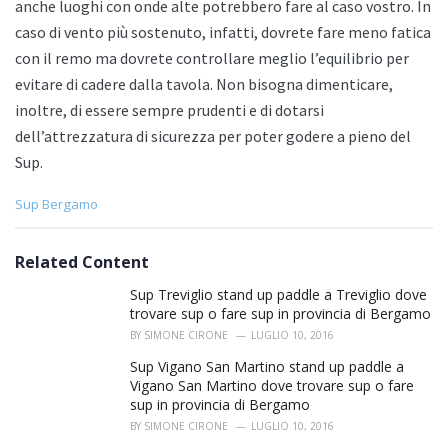
anche luoghi con onde alte potrebbero fare al caso vostro. In
caso di vento più sostenuto, infatti, dovrete fare meno fatica
con il remo ma dovrete controllare meglio l’equilibrio per
evitare di cadere dalla tavola. Non bisogna dimenticare,
inoltre, di essere sempre prudenti e di dotarsi
dell’attrezzatura di sicurezza per poter godere a pieno del
Sup.
C
Sup Bergamo
a
t
e
Related Content
g
o
Sup Treviglio stand up paddle a Treviglio dove
r
trovare sup o fare sup in provincia di Bergamo
i
BY
SIMONE CIRONE
LUGLIO 10, 2016
e
s
Sup Vigano San Martino stand up paddle a
:
Vigano San Martino dove trovare sup o fare
sup in provincia di Bergamo
BY
SIMONE CIRONE
LUGLIO 10, 2016